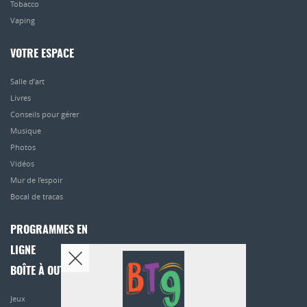
Tobacco
Vaping
VOTRE ESPACE
Salle d’art
Livres
Conseils pour gérer
Musique
Photos
Vidéos
Mur de l’espoir
Bocal de tracas
PROGRAMMES EN
LIGNE
BOÎTE À OUTILS
Jeux