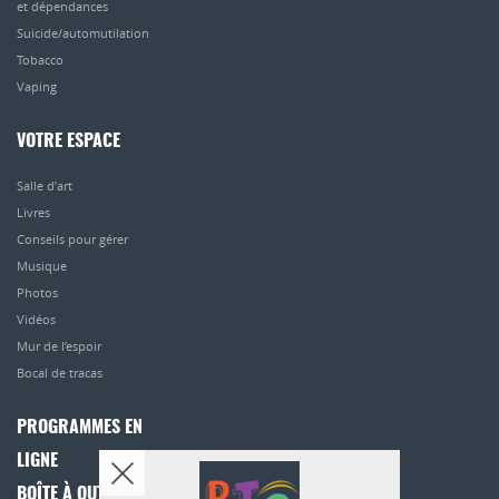
et dépendances
Suicide/automutilation
Tobacco
Vaping
VOTRE ESPACE
Salle d’art
Livres
Conseils pour gérer
Musique
Photos
Vidéos
Mur de l’espoir
Bocal de tracas
PROGRAMMES EN
LIGNE
BOÎTE À OUTILS