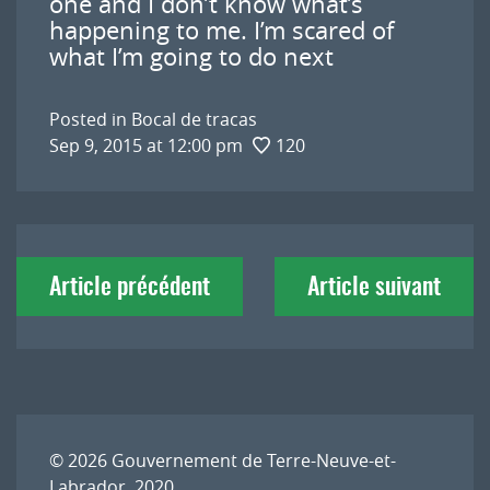
one and I don’t know what’s
happening to me. I’m scared of
what I’m going to do next
Posted in
Bocal de tracas
Sep 9, 2015 at 12:00 pm
120
Navigation
Article précédent
Article suivant
de
l'article
© 2026
Gouvernement de Terre-Neuve-et-
Labrador, 2020.
.