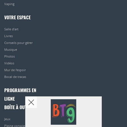
Vaping
VOTRE ESPACE
Salle d’art
Livres
Conseils pour gérer
Musique
Photos
Vidéos
Mur de l’espoir
Bocal de tracas
PROGRAMMES EN
LIGNE
BOÎTE À OUTILS
Jeux
Pleine conscience