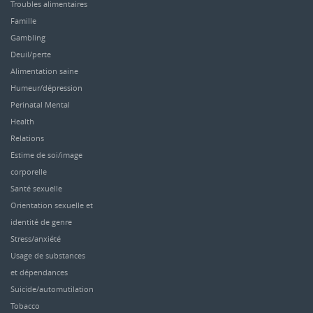
Troubles alimentaires
Famille
Gambling
Deuil/perte
Alimentation saine
Humeur/dépression
Perinatal Mental
Health
Relations
Estime de soi/image
corporelle
Santé sexuelle
Orientation sexuelle et
identité de genre
Stress/anxiété
Usage de substances
et dépendances
Suicide/automutilation
Tobacco