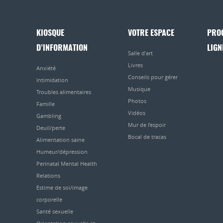
KIOSQUE
VOTRE ESPACE
PRO
D’INFORMATION
LIGN
Salle d’art
Livres
Anxiété
Conseils pour gérer
Intimidation
Musique
Troubles alimentaires
Photos
Famille
Vidéos
Gambling
Mur de l’espoir
Deuil/perte
Bocal de tracas
Alimentation saine
Humeur/dépression
Perinatal Mental Health
Relations
Estime de soi/image
corporelle
Santé sexuelle