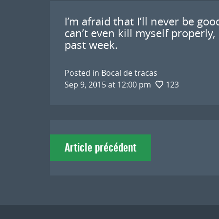
I’m afraid that I’ll never be go
can’t even kill myself properly,
past week.
Posted in
Bocal de tracas
Sep 9, 2015 at 12:00 pm
123
Navigation
Article précédent
de
l'article