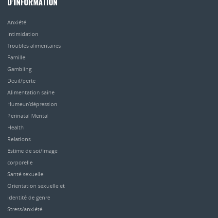
D’INFORMATION
Anxiété
Intimidation
Troubles alimentaires
Famille
Gambling
Deuil/perte
Alimentation saine
Humeur/dépression
Perinatal Mental
Health
Relations
Estime de soi/image
corporelle
Santé sexuelle
Orientation sexuelle et
identité de genre
Stress/anxiété