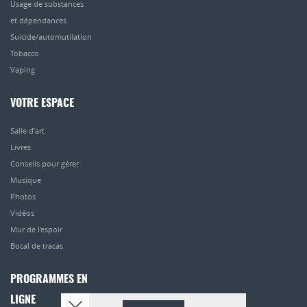
Usage de substances
et dépendances
Suicide/automutilation
Tobacco
Vaping
VOTRE ESPACE
Salle d’art
Livres
Conseils pour gérer
Musique
Photos
Vidéos
Mur de l’espoir
Bocal de tracas
PROGRAMMES EN
LIGNE