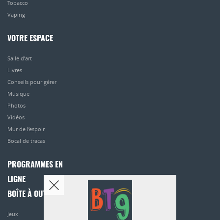
Tobacco
Vaping
VOTRE ESPACE
Salle d’art
Livres
Conseils pour gérer
Musique
Photos
Vidéos
Mur de l’espoir
Bocal de tracas
PROGRAMMES EN
LIGNE
BOÎTE À OUTILS
Jeux