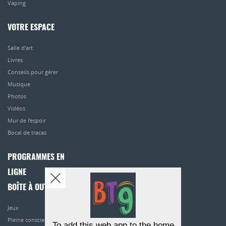
Vaping
VOTRE ESPACE
Salle d’art
Livres
Conseils pour gérer
Musique
Photos
Vidéos
Mur de l’espoir
Bocal de tracas
PROGRAMMES EN
LIGNE
BOÎTE À OUTILS
Jeux
Pleine conscience
To add this web app to the home