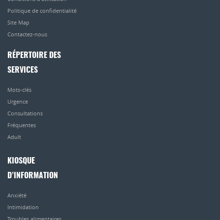
Politique de confidentialité
Site Map
Contactez-nous
RÉPERTOIRE DES
SERVICES
Mots-clés
Urgence
Consultations
Fréquentes
Adult
KIOSQUE
D’INFORMATION
Anxiété
Intimidation
Troubles alimentaires