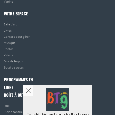
Vaping
VOTRE ESPACE
Salle d’art
Livres
Conseils pour gérer
Musique
Photos
Vidéos
Mur de l’espoir
Bocal de tracas
PROGRAMMES EN
LIGNE
BOÎTE À OUTILS
Jeux
Pleine conscience
To add this web app to the home