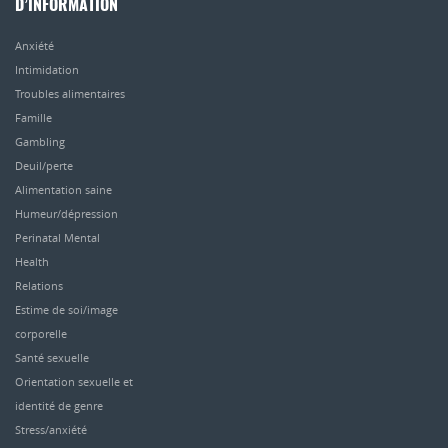
D’INFORMATION
Anxiété
Intimidation
Troubles alimentaires
Famille
Gambling
Deuil/perte
Alimentation saine
Humeur/dépression
Perinatal Mental
Health
Relations
Estime de soi/image
corporelle
Santé sexuelle
Orientation sexuelle et
identité de genre
Stress/anxiété