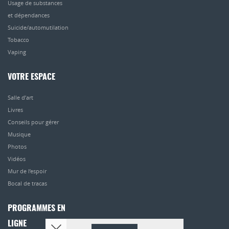
Usage de substances
et dépendances
Suicide/automutilation
Tobacco
Vaping
VOTRE ESPACE
Salle d’art
Livres
Conseils pour gérer
Musique
Photos
Vidéos
Mur de l’espoir
Bocal de tracas
PROGRAMMES EN
LIGNE