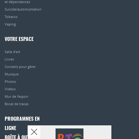
et dépendances
Suicide/automutilation
Tobacco
Vaping
VOTRE ESPACE
Salle d’art
Livres
Conseils pour gérer
Musique
Photos
Vidéos
Mur de l’espoir
Bocal de tracas
PROGRAMMES EN
LIGNE
BOÎTE À OUTILS