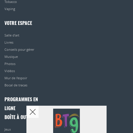
Tobacco
Vaping
VOTRE ESPACE
Salle d’art
Livres
Conseils pour gérer
Musique
Photos
Vidéos
Mur de l’espoir
Bocal de tracas
PROGRAMMES EN
LIGNE
BOÎTE À OUTILS
Jeux