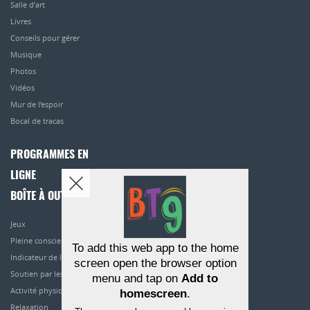
Salle d’art
Livres
Conseils pour gérer
Musique
Photos
Vidéos
Mur de l’espoir
Bocal de tracas
PROGRAMMES EN
LIGNE
BOÎTE À OUTILS
Jeux
Pleine conscience
To add this web app to the home
Indicateur de l’humeur
screen open the browser option
Soutien par les pairs
menu and tap on
Add to
Activité physique
homescreen
.
Relaxation