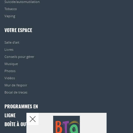
Suicide/automutilation
Tobacco
Vaping
VOTRE ESPACE
Salle d’art
Livres
Conseils pour gérer
Musique
Photos
Vidéos
Mur de l’espoir
Bocal de tracas
PROGRAMMES EN
LIGNE
BOÎTE À OUTILS