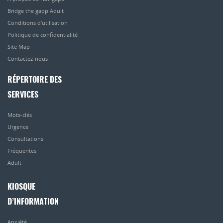
Bridge the gapp Adult
Conditions d’utilisation
Politique de confidentialité
Site Map
Contactez-nous
RÉPERTOIRE DES
SERVICES
Mots-clés
Urgence
Consultations
Fréquentes
Adult
KIOSQUE
D’INFORMATION
Anxiété