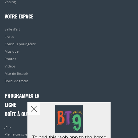
Vaping
VOTRE ESPACE
Salle d’art
Livres
Conseils pour gérer
Musique
Photos
Vidéos
Mur de l’espoir
Bocal de tracas
PROGRAMMES EN
LIGNE
BOÎTE À OUTILS
Jeux
Pleine conscience
To add this web app to the home