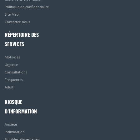
Politique de confidentialité
Site Map
Contactez-nous
RÉPERTOIRE DES
SERVICES
Mots-clés
Urgence
Consultations
Fréquentes
Adult
KIOSQUE
D’INFORMATION
Anxiété
Intimidation
Troubles alimentaires