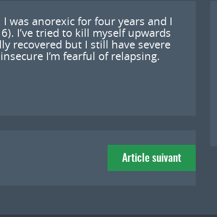
 I was anorexic for four years and I
6). I’ve tried to kill myself upwards
ly recovered but I still have severe
insecure I’m fearful of relapsing.
Article suivant