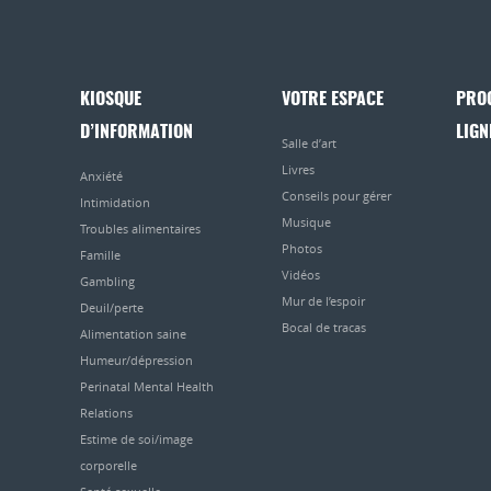
KIOSQUE
VOTRE ESPACE
PRO
D’INFORMATION
LIGN
Salle d’art
Livres
Anxiété
Conseils pour gérer
Intimidation
Musique
Troubles alimentaires
Photos
Famille
Vidéos
Gambling
Mur de l’espoir
Deuil/perte
Bocal de tracas
Alimentation saine
Humeur/dépression
Perinatal Mental Health
Relations
Estime de soi/image
corporelle