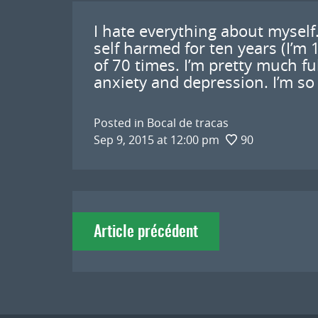
I hate everything about myself.
self harmed for ten years (I’m 1
of 70 times. I’m pretty much ful
anxiety and depression. I’m so 
Posted in
Bocal de tracas
Sep 9, 2015 at 12:00 pm
90
Navigation
Article précédent
de
l'article