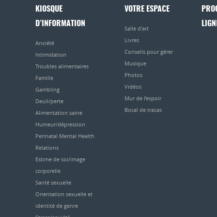
KIOSQUE
VOTRE ESPACE
PRO
D’INFORMATION
LIGN
Salle d’art
Livres
Anxiété
Conseils pour gérer
Intimidation
Musique
Troubles alimentaires
Photos
Famille
Vidéos
Gambling
Mur de l’espoir
Deuil/perte
Bocal de tracas
Alimentation saine
Humeur/dépression
Perinatal Mental Health
Relations
Estime de soi/image
corporelle
Santé sexuelle
Orientation sexuelle et
identité de genre