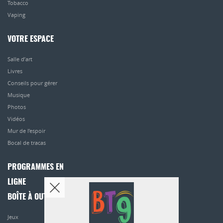
Tobacco
Vaping
VOTRE ESPACE
Salle d’art
Livres
Conseils pour gérer
Musique
Photos
Vidéos
Mur de l’espoir
Bocal de tracas
PROGRAMMES EN
LIGNE
BOÎTE À OUTILS
Jeux