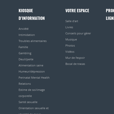
KIOSQUE
VOTRE ESPACE
PRO
D’INFORMATION
LIGN
Salle d’art
Livres
Anxiété
Conseils pour gérer
Intimidation
Musique
Troubles alimentaires
Photos
Famille
Vidéos
Gambling
Mur de l’espoir
Deuil/perte
Bocal de tracas
Alimentation saine
Humeur/dépression
Perinatal Mental Health
Relations
Estime de soi/image
corporelle
Santé sexuelle
Orientation sexuelle et