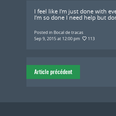
I feel like I’m just done with e
I’m so done I need help but do
Posted in
Bocal de tracas
Sep 9, 2015 at 12:00 pm
113
Navigation
Article précédent
de
l'article