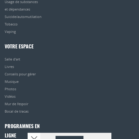
Usage de substances
et dépendances
Suicide/automutilation
Tobacco
Vaping
VOTRE ESPACE
Salle d’art
Livres
Conseils pour gérer
Musique
Photos
Vidéos
Mur de l’espoir
Bocal de tracas
PROGRAMMES EN
LIGNE