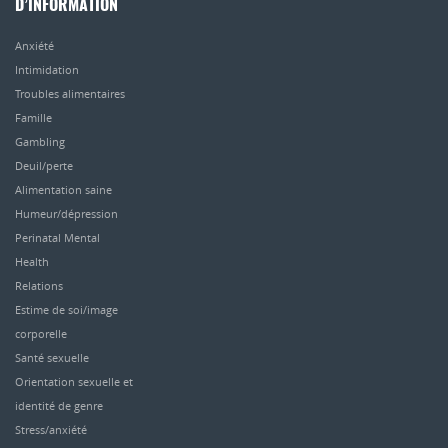
D’INFORMATION
Anxiété
Intimidation
Troubles alimentaires
Famille
Gambling
Deuil/perte
Alimentation saine
Humeur/dépression
Perinatal Mental
Health
Relations
Estime de soi/image
corporelle
Santé sexuelle
Orientation sexuelle et
identité de genre
Stress/anxiété