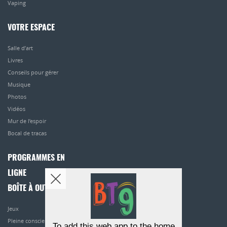
Vaping
VOTRE ESPACE
Salle d’art
Livres
Conseils pour gérer
Musique
Photos
Vidéos
Mur de l’espoir
Bocal de tracas
PROGRAMMES EN
LIGNE
BOÎTE À OUTILS
Jeux
Pleine conscience
To add this web app to the home