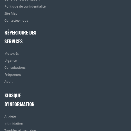
Politique de confidentialité
Site Map
Contactez-nous
RÉPERTOIRE DES
SERVICES
Mots-clés
Urgence
Consultations
Fréquentes
Adult
KIOSQUE
D’INFORMATION
Anxiété
Intimidation
Troubles alimentaires