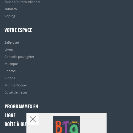
Suicide/automutilation
Tobacco
Vaping
VOTRE ESPACE
Salle d’art
Livres
Conseils pour gérer
Musique
Photos
Vidéos
Mur de l’espoir
Bocal de tracas
PROGRAMMES EN
LIGNE
BOÎTE À OUTILS