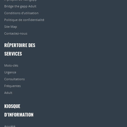
Bridge the gapp Adult
Conditions d’utilisation
Politique de confidentialité
Site Map
Contactez-nous
RÉPERTOIRE DES
SERVICES
Mots-clés
Urgence
Consultations
Fréquentes
Adult
KIOSQUE
D’INFORMATION
Anxiété