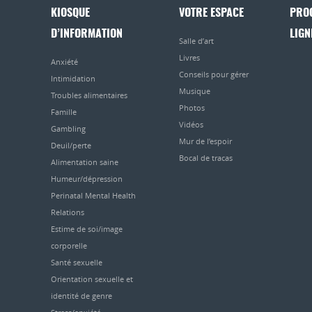
KIOSQUE
VOTRE ESPACE
PRO
D’INFORMATION
LIGN
Salle d’art
Livres
Anxiété
Conseils pour gérer
Intimidation
Musique
Troubles alimentaires
Photos
Famille
Vidéos
Gambling
Mur de l’espoir
Deuil/perte
Bocal de tracas
Alimentation saine
Humeur/dépression
Perinatal Mental Health
Relations
Estime de soi/image
corporelle
Santé sexuelle
Orientation sexuelle et
identité de genre