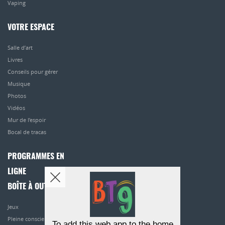
Vaping
VOTRE ESPACE
Salle d’art
Livres
Conseils pour gérer
Musique
Photos
Vidéos
Mur de l’espoir
Bocal de tracas
PROGRAMMES EN
LIGNE
BOÎTE À OUTILS
Jeux
Pleine conscience
To add this web app to the home