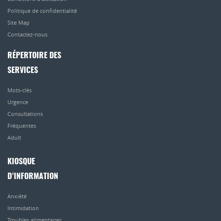
Politique de confidentialité
Site Map
Contactez-nous
RÉPERTOIRE DES
SERVICES
Mots-clés
Urgence
Consultations
Fréquentes
Adult
KIOSQUE
D’INFORMATION
Anxiété
Intimidation
Troubles alimentaires