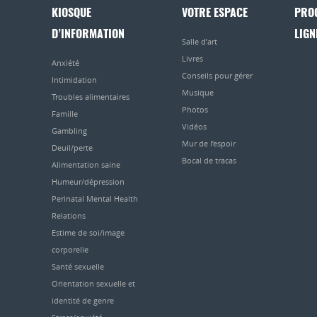
KIOSQUE
VOTRE ESPACE
PRO
D’INFORMATION
LIGN
Salle d’art
Livres
Anxiété
Conseils pour gérer
Intimidation
Musique
Troubles alimentaires
Photos
Famille
Vidéos
Gambling
Mur de l’espoir
Deuil/perte
Bocal de tracas
Alimentation saine
Humeur/dépression
Perinatal Mental Health
Relations
Estime de soi/image
corporelle
Santé sexuelle
Orientation sexuelle et
identité de genre