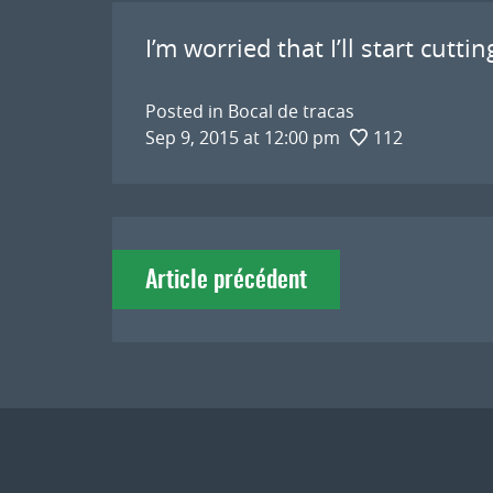
I’m worried that I’ll start cutti
Posted in
Bocal de tracas
Sep 9, 2015 at 12:00 pm
112
Navigation
Article précédent
de
l'article