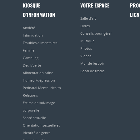
KIOSQUE
VOTRE ESPACE
PRO
D’INFORMATION
LIGN
Salle d’art
Livres
Anxiété
Conseils pour gérer
Intimidation
Musique
Troubles alimentaires
Photos
Famille
Vidéos
Gambling
Mur de l’espoir
Deuil/perte
Bocal de tracas
Alimentation saine
Humeur/dépression
Perinatal Mental Health
Relations
Estime de soi/image
corporelle
Santé sexuelle
Orientation sexuelle et
identité de genre