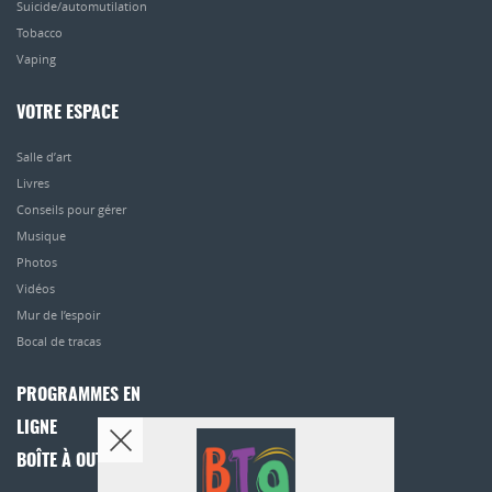
Suicide/automutilation
Tobacco
Vaping
VOTRE ESPACE
Salle d’art
Livres
Conseils pour gérer
Musique
Photos
Vidéos
Mur de l’espoir
Bocal de tracas
PROGRAMMES EN
LIGNE
BOÎTE À OUTILS