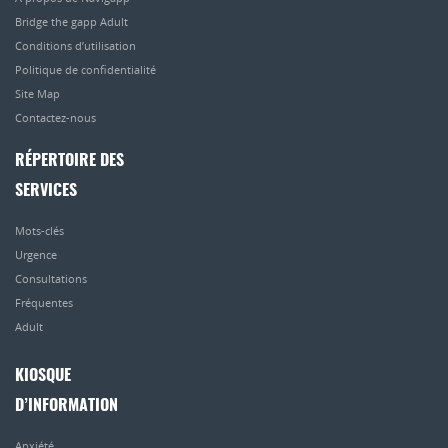
Bridge the gapp Adult
Conditions d’utilisation
Politique de confidentialité
Site Map
Contactez-nous
RÉPERTOIRE DES
SERVICES
Mots-clés
Urgence
Consultations
Fréquentes
Adult
KIOSQUE
D’INFORMATION
Anxiété