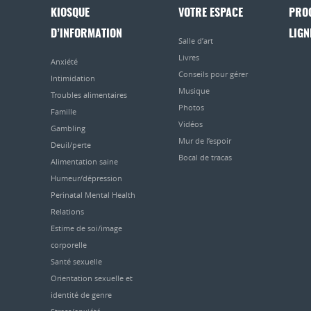
KIOSQUE
VOTRE ESPACE
PRO
D’INFORMATION
LIGN
Salle d’art
Livres
Anxiété
Conseils pour gérer
Intimidation
Musique
Troubles alimentaires
Photos
Famille
Vidéos
Gambling
Mur de l’espoir
Deuil/perte
Bocal de tracas
Alimentation saine
Humeur/dépression
Perinatal Mental Health
Relations
Estime de soi/image
corporelle
Santé sexuelle
Orientation sexuelle et
identité de genre