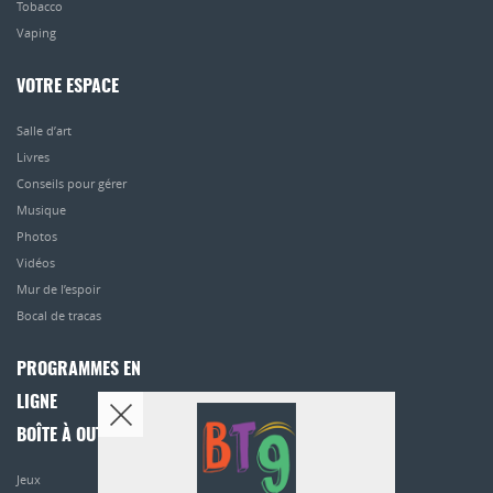
Tobacco
Vaping
VOTRE ESPACE
Salle d’art
Livres
Conseils pour gérer
Musique
Photos
Vidéos
Mur de l’espoir
Bocal de tracas
PROGRAMMES EN
LIGNE
BOÎTE À OUTILS
Jeux