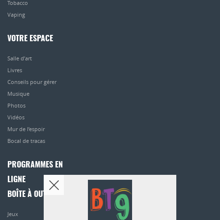
Tobacco
Vaping
VOTRE ESPACE
Salle d’art
Livres
Conseils pour gérer
Musique
Photos
Vidéos
Mur de l’espoir
Bocal de tracas
PROGRAMMES EN
LIGNE
BOÎTE À OUTILS
Jeux