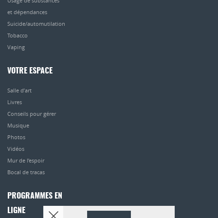
Usage de substances
et dépendances
Suicide/automutilation
Tobacco
Vaping
VOTRE ESPACE
Salle d’art
Livres
Conseils pour gérer
Musique
Photos
Vidéos
Mur de l’espoir
Bocal de tracas
PROGRAMMES EN
LIGNE