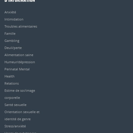
D’INFORMATION
Anxiété
Intimidation
Troubles alimentaires
Famille
Gambling
Deuil/perte
Alimentation saine
Humeur/dépression
Perinatal Mental
Health
Relations
Estime de soi/image
corporelle
Santé sexuelle
Orientation sexuelle et
identité de genre
Stress/anxiété