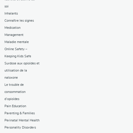
soi
Inhalants
Connaître les signes
Medication
Management
Maladie mentale
Online Safety –
Keeping Kids Safe
Surdose aux opioïdes et
utilisation de la
naloxone
Le trouble de
consommation
d’opioïdes
Pain Education
Parenting & Families
Perinatal Mental Health
Personality Disorders