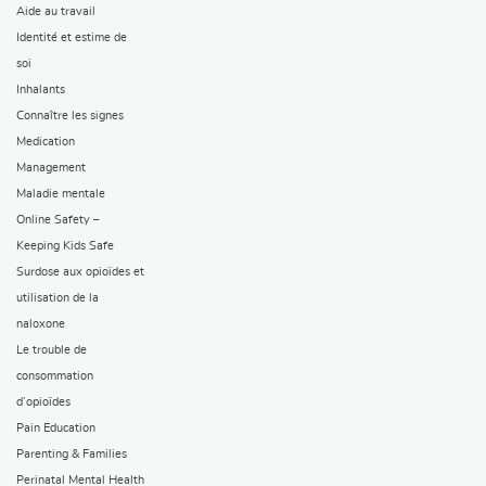
Aide au travail
Identité et estime de
soi
Inhalants
Connaître les signes
Medication
Management
Maladie mentale
Online Safety –
Keeping Kids Safe
Surdose aux opioïdes et
utilisation de la
naloxone
Le trouble de
consommation
d’opioïdes
Pain Education
Parenting & Families
Perinatal Mental Health