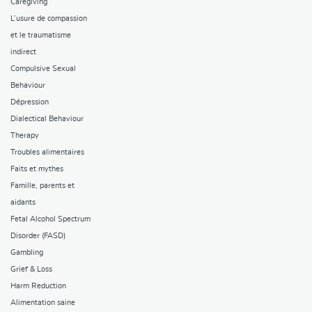
Caregiving
L’usure de compassion
et le traumatisme
indirect
Compulsive Sexual
Behaviour
Dépression
Dialectical Behaviour
Therapy
Troubles alimentaires
Faits et mythes
Famille, parents et
aidants
Fetal Alcohol Spectrum
Disorder (FASD)
Gambling
Grief & Loss
Harm Reduction
Alimentation saine