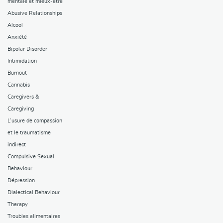
mentale et mieux-être
Abusive Relationships
Alcool
Anxiété
Bipolar Disorder
Intimidation
Burnout
Cannabis
Caregivers &
Caregiving
L’usure de compassion
et le traumatisme
indirect
Compulsive Sexual
Behaviour
Dépression
Dialectical Behaviour
Therapy
Troubles alimentaires