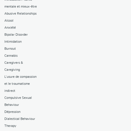
mentale et mieux-être
Abusive Relationships
Alcool
Anxiété
Bipolar Disorder
Intimidation
Burnout
Cannabis
Caregivers &
Caregiving
L’usure de compassion
et le traumatisme
indirect
Compulsive Sexual
Behaviour
Dépression
Dialectical Behaviour
Therapy