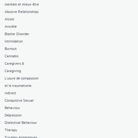
mentale et mieux-être
Abusive Relationships
Alcool
Anxiété
Bipolar Disorder
Intimidation
Burnout
Cannabis
Caregivers &
Caregiving
L’usure de compassion
et le traumatisme
indirect
Compulsive Sexual
Behaviour
Dépression
Dialectical Behaviour
Therapy
Troubles alimentaires