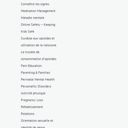
Connaître les signes
Medication Management
Maladie mentale
Online Safety – Keeping
Kids Safe
Surdose aux opioïdes et
utilisation de la naloxone
Le trouble de
consommation d’opioïdes
Pain Education
Parenting & Families
Perinatal Mental Health
Personality Disorders
Activité physique
Pregnancy Loss
Rétablissement
Relations
Orientation sexuelle et
identité de genre