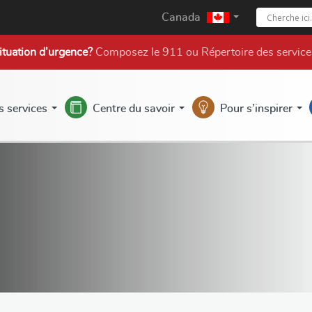
Canada
ituation d’urgence?
Composez le 911 ou
Répertoire des service
s services
Centre du savoir
Pour s’inspirer