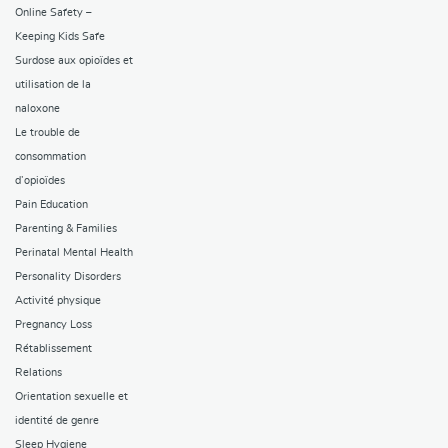
Online Safety –
Keeping Kids Safe
Surdose aux opioïdes et
utilisation de la
naloxone
Le trouble de
consommation
d’opioïdes
Pain Education
Parenting & Families
Perinatal Mental Health
Personality Disorders
Activité physique
Pregnancy Loss
Rétablissement
Relations
Orientation sexuelle et
identité de genre
Sleep Hygiene