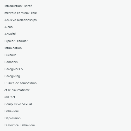
Introduction : santé
mentale et mieux-être
Abusive Relationships
Alcool
Anxiété
Bipolar Disorder
Intimidation
Burnout
Cannabis
Caregivers &
Caregiving
L’usure de compassion
et le traumatisme
indirect
Compulsive Sexual
Behaviour
Dépression
Dialectical Behaviour