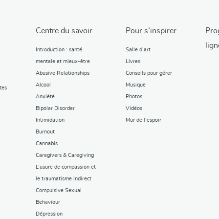
Centre du savoir
Pour s’inspirer
Pro
lign
Introduction : santé
Salle d’art
mentale et mieux-être
Livres
Abusive Relationships
Conseils pour gérer
Alcool
Musique
tes
Anxiété
Photos
Bipolar Disorder
Vidéos
Intimidation
Mur de l’espoir
Burnout
Cannabis
Caregivers & Caregiving
L’usure de compassion et
le traumatisme indirect
Compulsive Sexual
Behaviour
Dépression