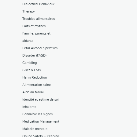
Dialectical Behaviour
Therapy
Troubles alimentaires
Faits et mythes
Famille, parents et
aidants
Fetal Alcohol Spectrum
Disorder (FASD)
Gambling
Grief & Loss
Harm Reduction
Alimentation saine
Aide au travail
Identité et estime de soi
Inhalants
Connaître les signes
Medication Management
Maladie mentale
Online Safety – Keeping