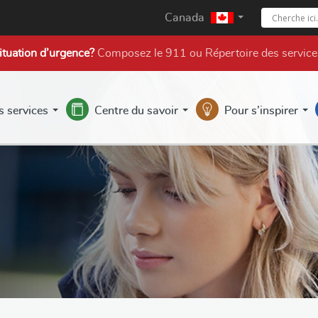
Canada
ituation d’urgence?
Composez le 911 ou
Répertoire des service
s services
Centre du savoir
Pour s’inspirer