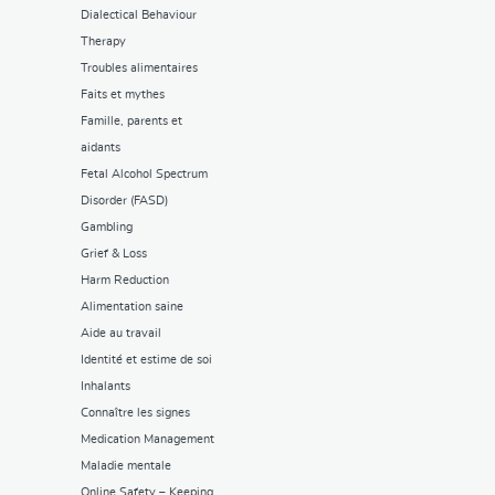
Dialectical Behaviour
Therapy
Troubles alimentaires
Faits et mythes
Famille, parents et
aidants
Fetal Alcohol Spectrum
Disorder (FASD)
Gambling
Grief & Loss
Harm Reduction
Alimentation saine
Aide au travail
Identité et estime de soi
Inhalants
Connaître les signes
Medication Management
Maladie mentale
Online Safety – Keeping