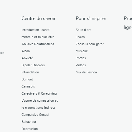
Centre du savoir
Pour s’inspirer
Pro
lign
Introduction : santé
Salle d’art
mentale et mieux-être
Livres
Abusive Relationships
Conseils pour gérer
Alcool
Musique
tes
Anxiété
Photos
Bipolar Disorder
Vidéos
Intimidation
Mur de l’espoir
Burnout
Cannabis
Caregivers & Caregiving
L’usure de compassion et
le traumatisme indirect
Compulsive Sexual
Behaviour
Dépression