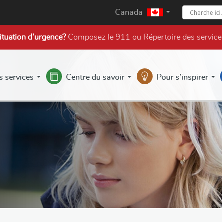
Canada
ituation d’urgence?
Composez le 911 ou
Répertoire des service
s services
Centre du savoir
Pour s’inspirer