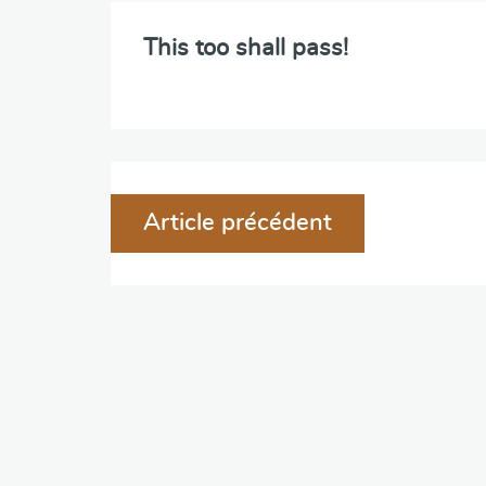
This too shall pass!
Navigation
Article précédent
de
l'article