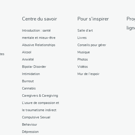
Centre du savoir
Pour s’inspirer
Pro
lign
Introduction : santé
Salle d’art
mentale et mieux-être
Livres
Abusive Relationships
Conseils pour gérer
Alcool
Musique
tes
Anxiété
Photos
Bipolar Disorder
Vidéos
Intimidation
Mur de l’espoir
Burnout
Cannabis
Caregivers & Caregiving
L’usure de compassion et
le traumatisme indirect
Compulsive Sexual
Behaviour
Dépression