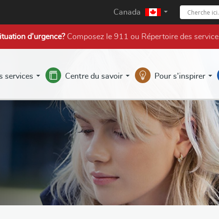
Canada
ituation d’urgence?
Composez le 911 ou
Répertoire des service
s services
Centre du savoir
Pour s’inspirer