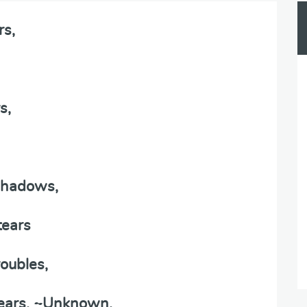
rs,
s,
 shadows,
tears
roubles,
years. ~Unknown.