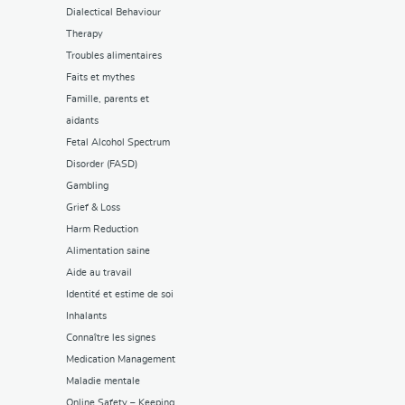
Dialectical Behaviour
Therapy
Troubles alimentaires
Faits et mythes
Famille, parents et
aidants
Fetal Alcohol Spectrum
Disorder (FASD)
Gambling
Grief & Loss
Harm Reduction
Alimentation saine
Aide au travail
Identité et estime de soi
Inhalants
Connaître les signes
Medication Management
Maladie mentale
Online Safety – Keeping